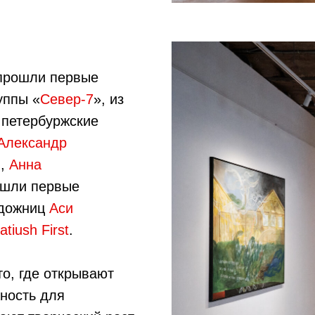
прошли первые
уппы «
Север-7
», из
 петербуржские
Александр
в
,
Анна
рошли первые
удожниц
Аси
atiush First
.
о, где открывают
ность для