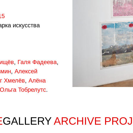
15
арка искусства
вищёв
,
Галя Фадеева
,
ьмин
,
Алексей
г Хмелёв
,
Алёна
Ольга Тобрелутс
.
E
GALLERY
ARCHIVE PRO