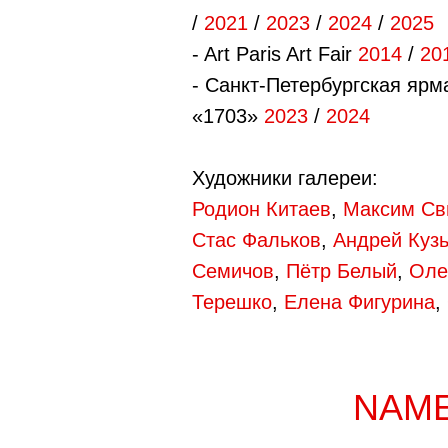
/
2021
/
2023
/
2024
/
2025
- Art Paris Art Fair
2014
/
20
- Санкт-Петербургская ярм
«1703»
2023
/
2024
Художники галереи:
Родион Китаев
,
Максим С
Стас Фальков
,
Андрей Куз
Семичов
,
Пётр Белый
,
Оле
Терешко
,
Елена Фигурина
,
NAM