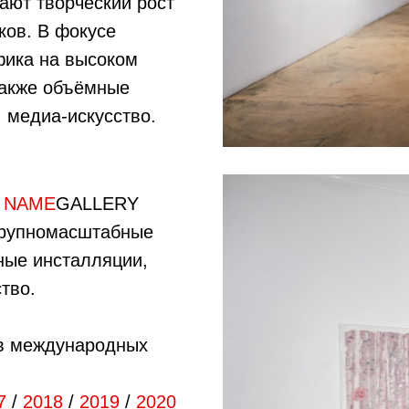
ают творческий рост
ков. В фокусе
фика на высоком
также объёмные
 медиа-искусство.
о
NAME
GALLERY
крупномасштабные
ные инсталляции,
тво.
в международных
7
/
2018
/
2019
/
2020