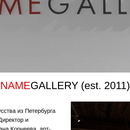
NAME
GALLERY (est. 2011)
сства из Петербурга
Директор и
ана Корнеева, арт-