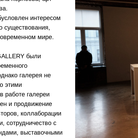
ва.
бусловлен интересом
го существования,
 современном мире.
GALLERY были
ременного
однако галерея не
ко этими
в работе галереи
ен и продвижение
торов, коллаборации
, сотрудничество с
ндами, выставочными