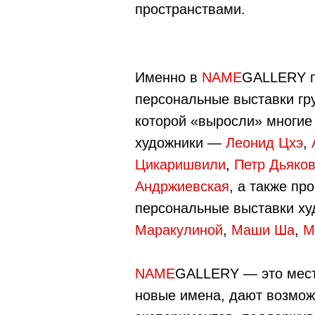
пространствами.
Именно в
NAME
GALLERY 
персональные выставки гр
которой «выросли» многие
художники —
Леонид Цхэ
,
Цикаришвили
,
Петр Дьяко
Андржиевская
, а также п
персональные выставки х
Маракулиной
,
Маши Ша
,
M
NAME
GALLERY — это мест
новые имена, дают возмож