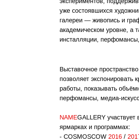
экспериментов, поддержив
уже состоявшихся художни
галереи — живопись и гра
академическом уровне, а 
инсталляции, перфомансы,
Выставочное пространств
позволяет экспонировать 
работы, показывать объём
перфомансы, медиа-искусс
NAME
GALLERY участвует 
ярмарках и программах:
- COSMOSCOW
2016
/
201