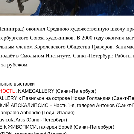
Ленинград) окончил Среднюю художественную школу при
тербургского Союза художников. В 2000 году окончил маги
ельным членом Королевского Общества Граверов. Занимае
подаёт в Смольном Институте, Санкт-Петербург. Работы 
 за рубежом.
льные выставки
НОСТЬ
, NAMEGALLERY (Санкт-Петербург)
LLERY x Павильон на острове Новая Голландия (Санкт-Пе
Й АПОКАЛИПСИС – Часть 1-я, галерея Антонов (Санкт-П
iampaolo Abbondio (Тоди, Италия)
avicula Artis (Санкт-Петербург)
К ЖИВОПИСИ, галерея Борей (Санкт-Петербург)