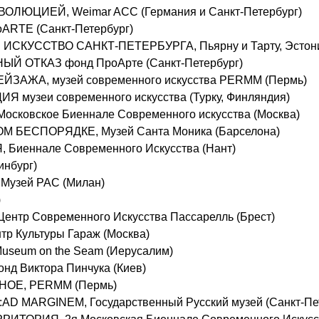
ОЛЮЦИЕЙ, Weimar ACC (Германия и Санкт-Петербург)
ARTE (Санкт-Петербург)
ИСКУССТВО САНКТ-ПЕТЕРБУРГА, Пьярну и Тарту, Эстон
 ОТКАЗ фонд ПроАрте (Санкт-Петербург)
ЗАЖА, музей современного искусства PERMM (Пермь)
 музеи современного искусства (Турку, Финляндия)
осковское Биеннале Современного искусства (Москва)
 БЕСПОРЯДКЕ, Музей Санта Моника (Барселона)
 Биеннале Современного Искусства (Нант)
инбург)
Музей PAC (Милан)
)
ентр Современного Искусства Пассарелль (Брест)
р Культуры Гараж (Москва)
eum on the Seam (Иерусалим)
нд Виктора Пинчука (Киев)
НОЕ, PERMM (Пермь)
D MARGINEM, Государственный Русский музей (Санкт-Пе