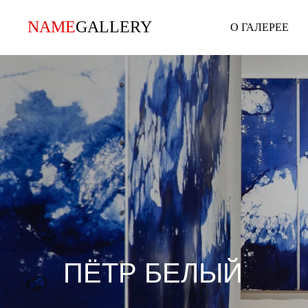
NAME
GALLERY
NAME
GALLERY
О ГАЛЕРЕЕ
ПЁТР БЕЛЫЙ