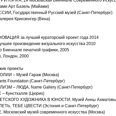
ТОРИЯ, 2я Московская Биеннале Современного Искусс
ми Арт Базель (Майами)
ИИ, Государственный Русский музей (Санкт-Петербург)
ерея Кринзенгер (Вена)
ОВАЦИЯ за лучший кураторский проект года 2014
учшее произведение визуального искусства 2010
о Биеннале печатной графики, 2005
y, Лондон, 2000
кие проекты
ЛИИ – Музей Гараж (Москва)
nts Foundation
(Санкт-Петербург)
ИЗМ – ЛЮДА, Name Gallery
(Санкт-Петербург)
– Кунстхалле (Цюрих)
ЕТСКОГО ХУДОЖНИКА В ЮНОСТИ, Музей Анны Ахматов
ЕТЬ, ТЕБЕ ЦВЕСТИ (Эстония и Санкт-Петербург)
Московский музей современного искусства (Москва)