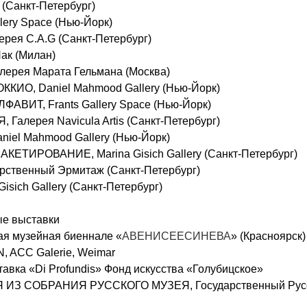
 (Санкт-Петербург)
llery Space (Нью-Йорк)
рея C.A.G (Cанкт-Петербург)
ак (Милан)
лерея Марата Гельмана (Москва)
ИО, Daniel Mahmood Gallery (Нью-Йорк)
ВИТ, Frants Gallery Space (Нью-Йорк)
алерея Navicula Artis (Санкт-Петербург)
el Mahmood Gallery (Нью-Йорк)
ТИРОВАНИЕ, Marina Gisich Gallery (Санкт-Петербург)
ственный Эрмитаж (Санкт-Петербург)
Gisich Gallery (Санкт-Петербург)
ые выставки
ая музейная биеннале «
АВЕНИСЕЕСИНЕВА
» (Красноярск)
 ACC Galerie, Weimar
вка «Di Profundis» Фонд искусства «Голубицское»
ИЗ СОБРАНИЯ РУССКОГО МУЗЕЯ, Государственный Русск