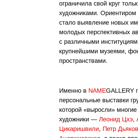
ограничила свой круг толь
художниками. Ориентиром 
стало выявление новых им
молодых перспективных ав
с различными институциями
крупнейшими музеями, фо
пространствами.
Именно в
NAME
GALLERY 
персональные выставки гр
которой «выросли» многие
художники —
Леонид Цхэ
,
Цикаришвили
,
Петр Дьяко