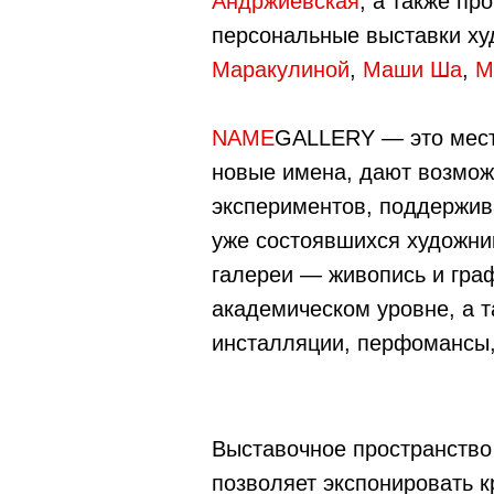
Андржиевская
, а также п
персональные выставки х
Маракулиной
,
Маши Ша
,
M
NAME
GALLERY — это мест
новые имена, дают возмож
экспериментов, поддержив
уже состоявшихся художни
галереи — живопись и гра
академическом уровне, а 
инсталляции, перфомансы,
Выставочное пространств
позволяет экспонировать 