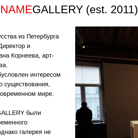
NAME
GALLERY (est. 2011)
сства из Петербурга
Директор и
ана Корнеева, арт-
ва.
бусловлен интересом
го существования,
 современном мире.
GALLERY были
ременного
однако галерея не