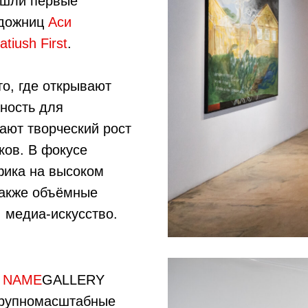
рошли первые
удожниц
Аси
atiush First
.
о, где открывают
ность для
ают творческий рост
ков. В фокусе
фика на высоком
также объёмные
 медиа-искусство.
о
NAME
GALLERY
крупномасштабные