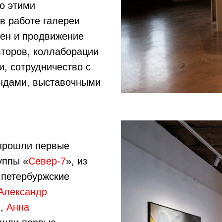
ко этими
в работе галереи
ен и продвижение
торов, коллаборации
, сотрудничество с
ндами, выставочными
прошли первые
уппы «
Север-7
», из
 петербуржские
Александр
в
,
Анна