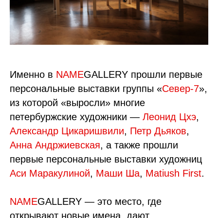
Именно в
NAME
GALLERY прошли первые
персональные выставки группы «
Север-7
»,
из которой «выросли» многие
петербуржские художники —
Леонид Цхэ
,
Александр Цикаришвили
,
Петр Дьяков
,
Анна Андржиевская
, а также прошли
первые персональные выставки художниц
Аси Маракулиной
,
Маши Ша
,
Matiush First
.
NAME
GALLERY — это место, где
открывают новые имена, дают