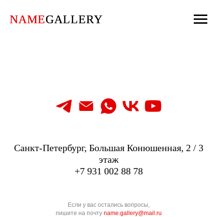
NAME
NAME
GALLERY
GALLERY
Санкт-Петербург, Большая Конюшенная, 2 / 3
этаж
+7 931 002 88 78
Если у вас остались вопросы,
пишите на почту
name.gallery@mail.ru