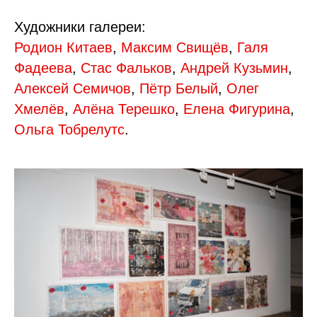
Художники галереи:
Родион Китаев
,
Максим Свищёв
,
Галя
Фадеева
,
Стас Фальков
,
Андрей Кузьмин
,
Алексей Семичов
,
Пётр Белый
,
Олег
Хмелёв
,
Алёна Терешко
,
Елена Фигурина
,
Ольга Тобрелутс
.