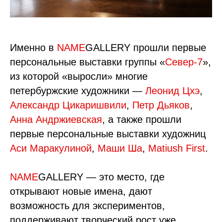
Именно в
NAME
GALLERY прошли первые
персональные выставки группы «
Север-7
»,
из которой «выросли» многие
петербуржские художники —
Леонид Цхэ
,
Александр Цикаришвили
,
Петр Дьяков
,
Анна Андржиевская
, а также прошли
первые персональные выставки художниц
Аси Маракулиной
,
Маши Ша
,
Matiush First
.
NAME
GALLERY — это место, где
открывают новые имена, дают
возможность для экспериментов,
поддерживают творческий рост уже