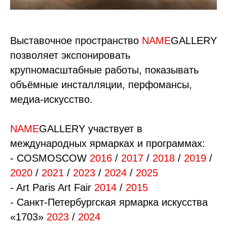
Выставочное пространство
NAME
GALLERY
позволяет экспонировать
крупномасштабные работы, показывать
объёмные инсталляции, перфомансы,
медиа-искусство.
NAME
GALLERY участвует в
международных ярмарках и программах:
- COSMOSCOW
2016
/
2017
/
2018
/
2019
/
2020
/
2021
/
2023
/
2024
/
2025
- Art Paris Art Fair
2014
/
2015
- Санкт-Петербургская ярмарка искусства
«1703»
2023
/
2024