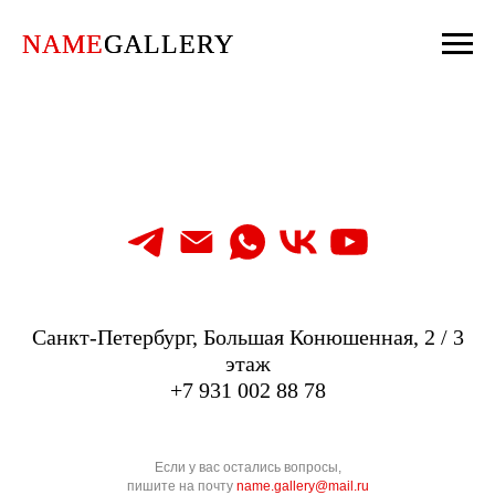
NAME
NAME
GALLERY
GALLERY
Санкт-Петербург, Большая Конюшенная, 2 / 3
этаж
+7 931 002 88 78
Если у вас остались вопросы,
пишите на почту
name.gallery@mail.ru