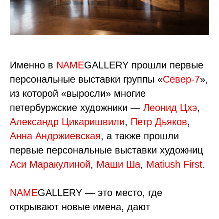
Именно в
NAME
GALLERY прошли первые
персональные выставки группы «
Север-7
»,
из которой «выросли» многие
петербуржские художники —
Леонид Цхэ
,
Александр Цикаришвили
,
Петр Дьяков
,
Анна Андржиевская
, а также прошли
первые персональные выставки художниц
Аси Маракулиной
,
Маши Ша
,
Matiush First
.
NAME
GALLERY — это место, где
открывают новые имена, дают