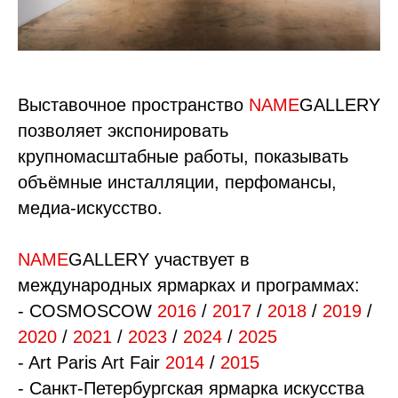
Выставочное пространство
NAME
GALLERY
позволяет экспонировать
крупномасштабные работы, показывать
объёмные инсталляции, перфомансы,
медиа-искусство.
NAME
GALLERY участвует в
международных ярмарках и программах:
- COSMOSCOW
2016
/
2017
/
2018
/
2019
/
2020
/
2021
/
2023
/
2024
/
2025
- Art Paris Art Fair
2014
/
2015
- Санкт-Петербургская ярмарка искусства