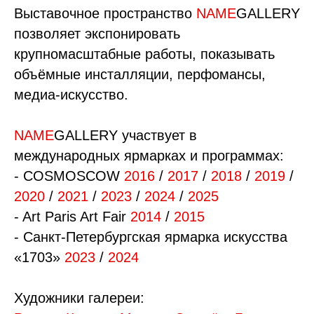
Выставочное пространство
NAME
GALLERY
позволяет экспонировать
крупномасштабные работы, показывать
объёмные инсталляции, перфомансы,
медиа-искусство.
NAME
GALLERY участвует в
международных ярмарках и программах:
- COSMOSCOW
2016
/
2017
/
2018
/
2019
/
2020
/
2021
/
2023
/
2024
/
2025
- Art Paris Art Fair
2014
/
2015
- Санкт-Петербургская ярмарка искусства
«1703»
2023
/
2024
Художники галереи: