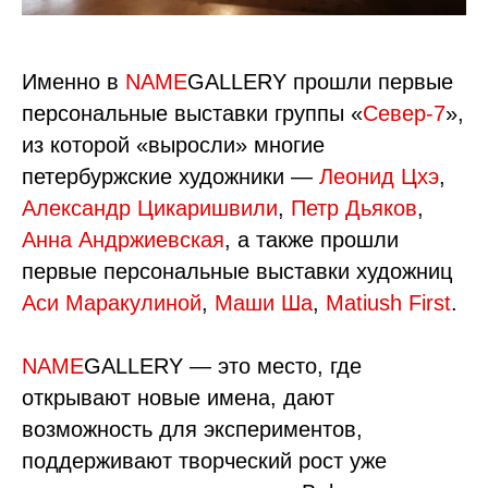
Именно в
NAME
GALLERY прошли первые
персональные выставки группы «
Север-7
»,
из которой «выросли» многие
петербуржские художники —
Леонид Цхэ
,
Александр Цикаришвили
,
Петр Дьяков
,
Анна Андржиевская
, а также прошли
первые персональные выставки художниц
Аси Маракулиной
,
Маши Ша
,
Matiush First
.
NAME
GALLERY — это место, где
открывают новые имена, дают
возможность для экспериментов,
поддерживают творческий рост уже