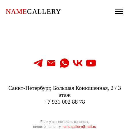
NAME
NAME
GALLERY
GALLERY
Санкт-Петербург, Большая Конюшенная, 2 / 3
этаж
+7 931 002 88 78
Если у вас остались вопросы,
пишите на почту
name.gallery@mail.ru