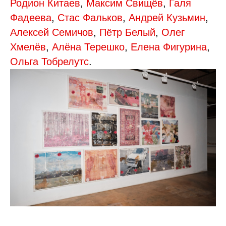
Родион Китаев
,
Максим Свищёв
,
Галя
Фадеева
,
Стас Фальков
,
Андрей Кузьмин
,
Алексей Семичов
,
Пётр Белый
,
Олег
Хмелёв
,
Алёна Терешко
,
Елена Фигурина
,
Ольга Тобрелутс
.