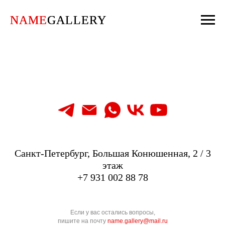
NAME
NAME
GALLERY
GALLERY
Санкт-Петербург, Большая Конюшенная, 2 / 3
этаж
+7 931 002 88 78
Если у вас остались вопросы,
пишите на почту
name.gallery@mail.ru