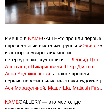
Именно в
NAME
GALLERY прошли первые
персональные выставки группы «
Север-7
»,
из которой «выросли» многие
петербуржские художники —
Леонид Цхэ
,
Александр Цикаришвили
,
Петр Дьяков
,
Анна Андржиевская
, а также прошли
первые персональные выставки художниц
Аси Маракулиной
,
Маши Ша
,
Matiush First
.
NAME
GALLERY — это место, где