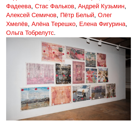
Фадеева
,
Стас Фальков
,
Андрей Кузьмин
,
Алексей Семичов
,
Пётр Белый
,
Олег
Хмелёв
,
Алёна Терешко
,
Елена Фигурина
,
Ольга Тобрелутс
.