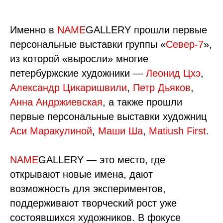
Именно в
NAME
GALLERY прошли первые
персональные выставки группы «
Север-7
»,
из которой «выросли» многие
петербуржские художники —
Леонид Цхэ
,
Александр Цикаришвили
,
Петр Дьяков
,
Анна Андржиевская
, а также прошли
первые персональные выставки художниц
Аси Маракулиной
,
Маши Ша
,
Matiush First
.
NAME
GALLERY — это место, где
открывают новые имена, дают
возможность для экспериментов,
поддерживают творческий рост уже
состоявшихся художников. В фокусе