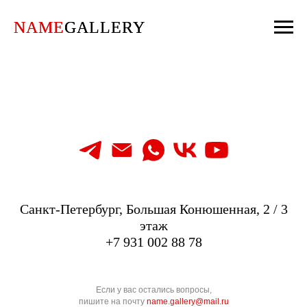
NAME
NAME
GALLERY
GALLERY
Санкт-Петербург, Большая Конюшенная, 2 / 3
этаж
+7 931 002 88 78
Если у вас остались вопросы,
пишите на почту
name.gallery@mail.ru