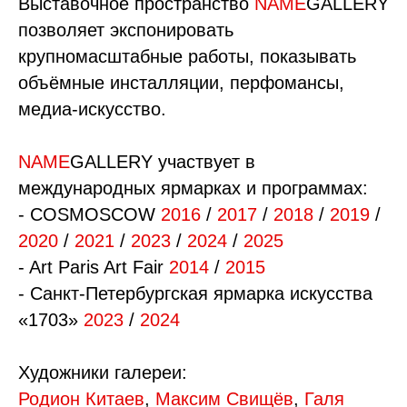
Выставочное пространство
NAME
GALLERY
позволяет экспонировать
крупномасштабные работы, показывать
объёмные инсталляции, перфомансы,
медиа-искусство.
NAME
GALLERY участвует в
международных ярмарках и программах:
- COSMOSCOW
2016
/
2017
/
2018
/
2019
/
2020
/
2021
/
2023
/
2024
/
2025
- Art Paris Art Fair
2014
/
2015
- Санкт-Петербургская ярмарка искусства
«1703»
2023
/
2024
Художники галереи:
Родион Китаев
,
Максим Свищёв
,
Галя