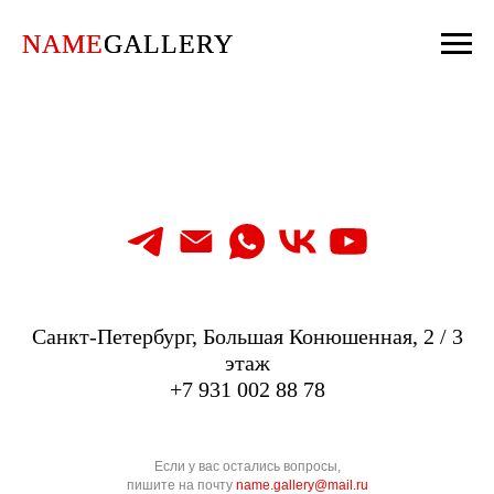
NAME
NAME
GALLERY
GALLERY
Санкт-Петербург, Большая Конюшенная, 2 / 3
этаж
+7 931 002 88 78
Если у вас остались вопросы,
пишите на почту
name.gallery@mail.ru