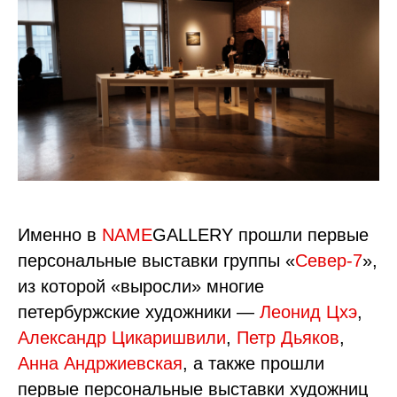
Именно в
NAME
GALLERY прошли первые
персональные выставки группы «
Север-7
»,
из которой «выросли» многие
петербуржские художники —
Леонид Цхэ
,
Александр Цикаришвили
,
Петр Дьяков
,
Анна Андржиевская
, а также прошли
первые персональные выставки художниц