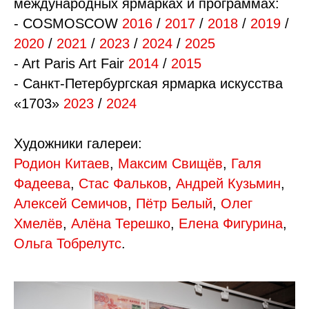
международных ярмарках и программах:
- COSMOSCOW
2016
/
2017
/
2018
/
2019
/
2020
/
2021
/
2023
/
2024
/
2025
- Art Paris Art Fair
2014
/
2015
- Санкт-Петербургская ярмарка искусства
«1703»
2023
/
2024
Художники галереи:
Родион Китаев
,
Максим Свищёв
,
Галя
Фадеева
,
Стас Фальков
,
Андрей Кузьмин
,
Алексей Семичов
,
Пётр Белый
,
Олег
Хмелёв
,
Алёна Терешко
,
Елена Фигурина
,
Ольга Тобрелутс
.