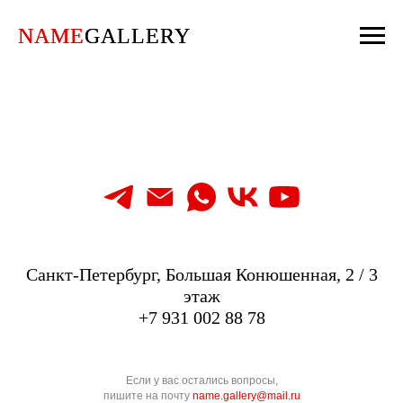
NAME
NAME
GALLERY
GALLERY
Санкт-Петербург, Большая Конюшенная, 2 / 3
этаж
+7 931 002 88 78
Если у вас остались вопросы,
пишите на почту
name.gallery@mail.ru