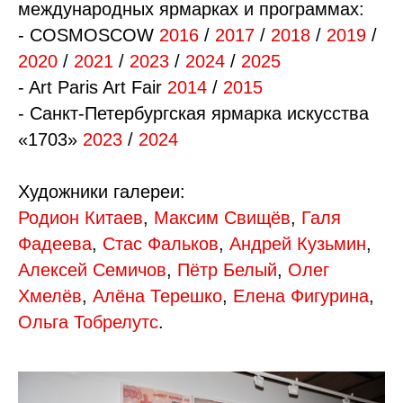
международных ярмарках и программах:
- COSMOSCOW
2016
/
2017
/
2018
/
2019
/
2020
/
2021
/
2023
/
2024
/
2025
- Art Paris Art Fair
2014
/
2015
- Санкт-Петербургская ярмарка искусства
«1703»
2023
/
2024
Художники галереи:
Родион Китаев
,
Максим Свищёв
,
Галя
Фадеева
,
Стас Фальков
,
Андрей Кузьмин
,
Алексей Семичов
,
Пётр Белый
,
Олег
Хмелёв
,
Алёна Терешко
,
Елена Фигурина
,
Ольга Тобрелутс
.