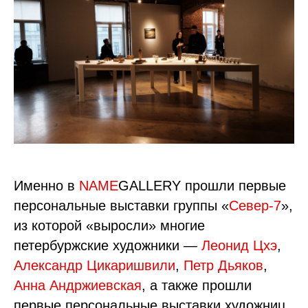
Именно в
NAME
GALLERY прошли первые
персональные выставки группы «
Север-7
»,
из которой «выросли» многие
петербуржские художники —
Леонид Цхэ
,
Александр Цикаришвили
,
Петр Дьяков
,
Анна Андржиевская
, а также прошли
первые персональные выставки художниц