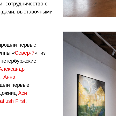
, сотрудничество с
ндами, выставочными
прошли первые
уппы «
Север-7
», из
 петербуржские
Александр
в
,
Анна
рошли первые
удожниц
Аси
atiush First
.