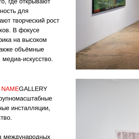
о, где открывают
ность для
ают творческий рост
ков. В фокусе
фика на высоком
также объёмные
 медиа-искусство.
о
NAME
GALLERY
крупномасштабные
ные инсталляции,
тво.
в международных