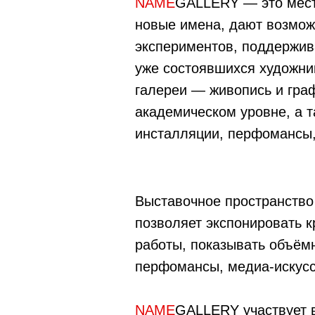
NAME
GALLERY — это мест
новые имена, дают возмож
экспериментов, поддержив
уже состоявшихся художни
галереи — живопись и гра
академическом уровне, а 
инсталляции, перфомансы,
Выставочное пространств
позволяет экспонировать 
работы, показывать объём
перфомансы, медиа-искусс
NAME
GALLERY участвует 