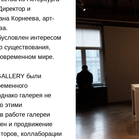
Директор и
ана Корнеева, арт-
ва.
бусловлен интересом
го существования,
 современном мире.
GALLERY были
ременного
однако галерея не
ко этими
в работе галереи
ен и продвижение
торов, коллаборации