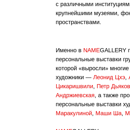
с различными институциями
крупнейшими музеями, фо
пространствами.
Именно в
NAME
GALLERY 
персональные выставки гр
которой «выросли» многие
художники —
Леонид Цхэ
,
Цикаришвили
,
Петр Дьяко
Андржиевская
, а также п
персональные выставки х
Маракулиной
,
Маши Ша
,
M